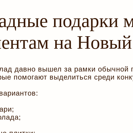
адные подарки 
иентам на Новый
лад давно вышел за рамки обычной 
рые помогают выделиться среди конк
вариантов:
ари;
олада;