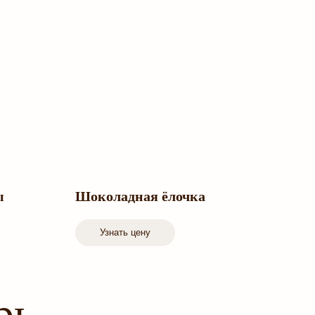
ы
Шоколадная ёлочка
Узнать цену
арь —