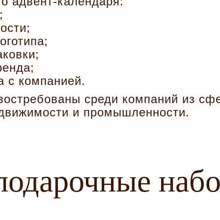
о адвент-календаря:
;
ости;
оготипа;
ковки;
ренда;
а с компанией.
востребованы среди компаний из сфе
недвижимости и промышленности.
подарочные набо