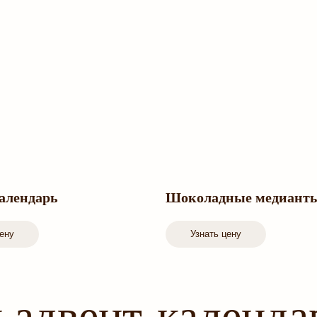
алендарь
Шоколадные медиант
цену
Узнать цену
адвент-календ