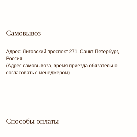
Самовывоз
Адрес: Лиговский проспект 271, Санкт-Петербург,
Россия
(Адрес самовывоза, время приезда обязательно
Каталог
согласовать с менеджером)
Доставка и оплата
Мастер-класс
Онлайн-курс
Корпоративные подарки
Оптовые заказы
Способы оплаты
Блог
Контакты