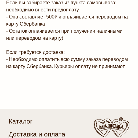
Если вы забираете заказ из пункта самовывоза:
необходимо внести предоплату
Подпишитесь, чтобы получать
персональные предложения
- Она составляет 500₽ и оплачивается переводом на
карту Сбербанка
- Остаток оплачивается при получении наличными
или переводом на карту)
Я даю
согласие на обработку персональных данных
и
соглашаюсь с
политикой конфиденциальности
Если требуется доставка:
- Необходимо оплатить всю сумму заказа переводом
Подписаться на обновления
на карту Сбербанка. Курьеры оплату не принимают
+7 (911) 037 57-74
fruitmagic.spb@yandex.ru
*принадлежит компании Meta, признанной
экстремистской и запрещённой на территории РФ
Публичная оферта
Политика