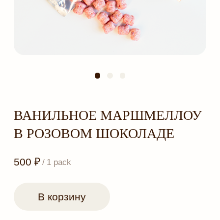
ВАНИЛЬНОЕ МАРШМЕЛЛОУ
В РОЗОВОМ ШОКОЛАДЕ
500
₽
/
1 pack
В корзину
Состав:
бельгийский шоколад Callebaut белый 25,9%
(какао-масло, сухое цельное молоко, тростниковый
сахар, соевый лецитин, натуральная ваниль),
маршмеллоу (сахар, патока, вода, глюкоза, желатин,
кукурузный крахмал, натуральная ваниль),
сублимированная малина, глянцеватель (гуммиарабик,
спиртовая дисперсия шеллака, глюкозный сироп, сахар,
растительное масло, аскорбиновая кислота, вода).
Возможно содержание других орехов, молочных
продуктов, яиц, глютена.
Происхождение какао-бобов:
Кот-д'Ивуар, Гана и
Эквадор.
Вкус:
сливочный как сгущённое молоко, ванильный,
деликатная кислинка малины
Формат изделия:
маршмеллоу в шоколаде.
Масса нетто:
~60 гр.