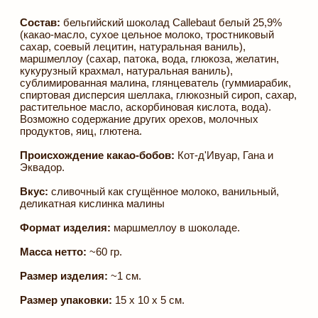
Размер изделия:
~1 см.
Размер упаковки:
15 х 10 х 5 см.
Пищевая ценность в 100 гр. продукта:
белки - 5,8 гр.;
жиры - 26 гр.; углеводы - 62 гр.
Энергетическая ценность в 100 гр. продукта:
508
ккал.
Срок годности и условия хранения:
хранить при
температуре от +4°C до +18°C и относительной
влажности воздуха не более 75% - не более 9 месяцев.
Избегать воздействия прямых солнечных лучей.