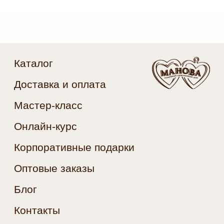
Подписаться на обновления
+7 (911) 037 57-74
fruitmagic.spb@yandex.ru
*принадлежит компании Meta, признанной
экстремистской и запрещённой на территории РФ
Публичная оферта
Политика
конфиденциальности
Согласие на обработку
персональных данных
Разработка —
© 2016-2026, МАНОВА
Агентство «Пожар»